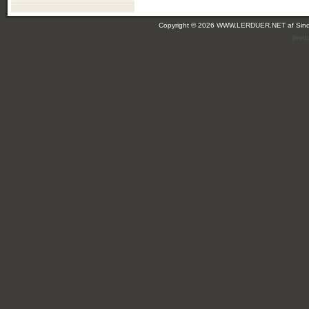
Copyright © 2026 WWW.LERDUER.NET af
Sin
(leir