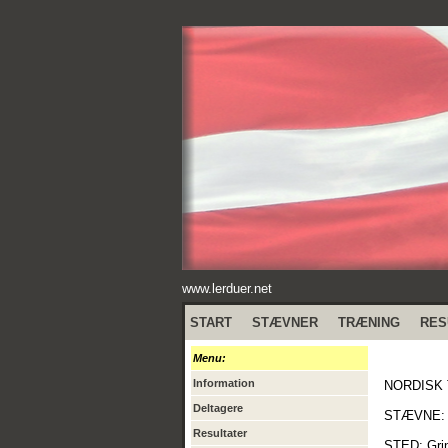
www.lerduer.net
START
STÆVNER
TRÆNING
RES
Menu:
Information
NORDISK 
Deltagere
STÆVNE: 
Resultater
STED: Grin