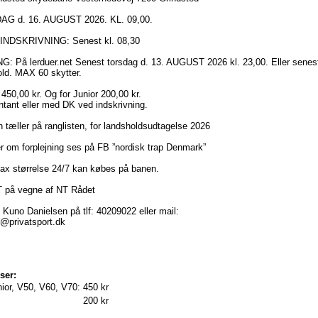
AG d. 16. AUGUST 2026. KL. 09,00.
NDSKRIVNING: Senest kl. 08,30
: På lerduer.net Senest torsdag d. 13. AUGUST 2026 kl. 23,00. Eller senest 
ld. MAX 60 skytter.
50,00 kr. Og for Junior 200,00 kr.
ntant eller med DK ved indskrivning.
 tæller på ranglisten, for landsholdsudtagelse 2026
r om forplejning ses på FB ”nordisk trap Denmark”
ax størrelse 24/7 kan købes på banen.
på vegne af NT Rådet
uno Danielsen på tlf: 40209022 eller mail:
p@privatsport.dk
ser:
ior, V50, V60, V70:
450 kr
200 kr