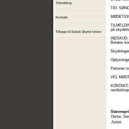
Tilmelding
TID: SØND
MØDETID/I
Kontakt
TILMELDING
på skydeho
Tilbage til Dansk Skytte Union
INDSKUD: 4
Betales ko
Skydningen
Oplysninge
Patroner m
VEL MØDT 
KONTAKT: K
nordisktra
Stævnepri
Dame, Sen
Junior: