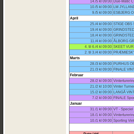
14./5 kl 09:00
Due-Matic 
10./5 kl 09:00
LM JYLLAN
9./5 kl 09:00
ESBJERG O
April
25./4 kl 09:00
STIGE OBS
19./4 kl 09:00
GRINDSTED
18./4 kl 09:00
GRINDSTED
11./4 kl 09:00
ÅLBORG GR
4. til 6./4 kl 09:00
SKEET VUR
2. til 3./4 kl 09:00
PRÆMIESKY
Marts
28./3 kl 09:00
PURHUS OB
21./3 kl 09:00
FINALE VI
Februar
28./2 kl 09:00
Vintertureri
21./2 kl 10:00
Vinter Turne
15./2 kl 09:00
LANGÅ VIN
7./2 kl 09:00
FINALE Sport
Januar
31./1 kl 09:00
VT - Speciel 
18./1 kl 09:00
Vintertureri
10./1 kl 09:00
Sporting Vin