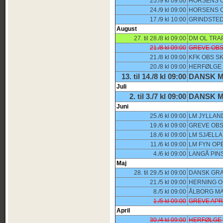
25./9 kl 09:00
HORSENS O
24./9 kl 09:00
HORSENS O
17./9 kl 10:00
GRINDSTED
August
27. til 28./8 kl 09:00
DM OL TRA
21./8 kl 09:00
GREVE OBS
21./8 kl 09:00
KFK OBS S
20./8 kl 09:00
HERFØLGE 
13. til 14./8 kl 09:00
DANSK M
Juli
2. til 3./7 kl 09:00
DANSK M
Juni
25./6 kl 09:00
LM JYLLAN
19./6 kl 09:00
GREVE OBS
18./6 kl 09:00
LM SJÆLLA
11./6 kl 09:00
LM FYN OP
4./6 kl 09:00
LANGÅ PIN
Maj
28. til 29./5 kl 09:00
DANSK GRA
21./5 kl 09:00
HERNING O
8./5 kl 09:00
ÅLBORG MA
1./5 kl 09:00
GREVE APR
April
30./4 kl 09:00
HERFØLGE 