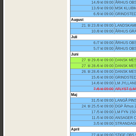
14./9 kl 09:00
ÅRHUS OBS
13./9 kl 09:00
MSK KLUB
6./9 kl 09:00
GRINDSTED
August
21. til 23./8 kl 09:00
LANDSKAM
10./8 kl 09:00
ÅRHUS GRA
Juli
6./7 kl 09:00
ÅRHUS OBS
5./7 kl 09:00
ÅRHUS OBS
Juni
27. til 29./6 kl 09:00
DANSK MES
27. til 28./6 kl 09:00
DANSK MES
26. til 28./6 kl 09:00
DANSK MES
15./6 kl 09:00
GRINDSTED
14./6 kl 09:00
LM JYLLAN
7./6 kl 09:00
AFLYST (LM
Maj
31./5 kl 09:00
LANGÅ PIN
24. til 25./5 kl 09:00
DGP Århus 
17./5 kl 09:00
LM FYN 15
11./5 kl 09:00
ANSAGER O
3./5 kl 09:00
STRANDAGE
April
27./4 kl 09:00
STIGE OBS