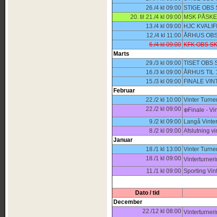
26./4 kl 09:00
STIGE OBS
20. til 21./4 kl 09:00
MSK PÅSKE
13./4 kl 09:00
HJC KVALI
12./4 kl 11:00
ÅRHUS OBS
6./4 kl 09:00
KFK OBS SK
Marts
29./3 kl 09:00
TISET OBS
16./3 kl 09:00
ÅRHUS TIL
15./3 kl 09:00
FINALE VIN
Februar
22./2 kl 10:00
Vinter Turne
22./2 kl 09:00
❄️Finale - V
9./2 kl 09:00
Langå Vinter
8./2 kl 09:00
Afslutning v
Januar
18./1 kl 13:00
Vinter Turne
18./1 kl 09:00
Vinterturner
11./1 kl 09:00
Sporting Vin
Dato / tid
December
22./12 kl 08:00
Vinterturner