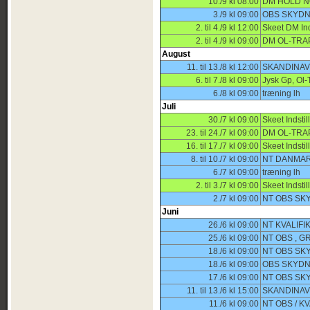
10./9 kl 08:00
DM HOLD N
3./9 kl 09:00
OBS SKYDNI
2. til 4./9 kl 12:00
Skeet DM In
2. til 4./9 kl 09:00
DM OL-TRA
August
11. til 13./8 kl 12:00
SKANDINAV
6. til 7./8 kl 09:00
Jysk Gp, Ol-
6./8 kl 09:00
træning lh
Juli
30./7 kl 09:00
Skeet Indst
23. til 24./7 kl 09:00
DM OL-TRA
16. til 17./7 kl 09:00
Skeet Indsti
8. til 10./7 kl 09:00
NT DANMAR
6./7 kl 09:00
træning lh
2. til 3./7 kl 09:00
Skeet Indst
2./7 kl 09:00
NT OBS SK
Juni
26./6 kl 09:00
NT KVALIF
25./6 kl 09:00
NT OBS , G
18./6 kl 09:00
NT OBS SK
18./6 kl 09:00
OBS SKYDN
17./6 kl 09:00
NT OBS SK
11. til 13./6 kl 15:00
SKANDINAV
11./6 kl 09:00
NT OBS / K