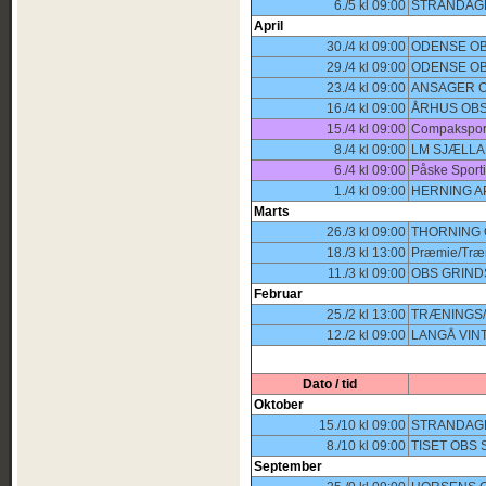
6./5 kl 09:00
STRANDAGE
April
30./4 kl 09:00
ODENSE OB
29./4 kl 09:00
ODENSE OB
23./4 kl 09:00
ANSAGER O
16./4 kl 09:00
ÅRHUS OBS
15./4 kl 09:00
Compaksport
8./4 kl 09:00
LM SJÆLLA
6./4 kl 09:00
Påske Sport
1./4 kl 09:00
HERNING A
Marts
26./3 kl 09:00
THORNING 
18./3 kl 13:00
Præmie/Træ
11./3 kl 09:00
OBS GRIND
Februar
25./2 kl 13:00
TRÆNINGS
12./2 kl 09:00
LANGÅ VINT
Dato / tid
Oktober
15./10 kl 09:00
STRANDAGE
8./10 kl 09:00
TISET OBS
September