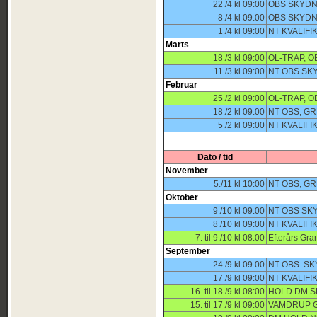
22./4 kl 09:00
OBS SKYDN
8./4 kl 09:00
OBS SKYDN
1./4 kl 09:00
NT KVALIF
Marts
18./3 kl 09:00
OL-TRAP, O
11./3 kl 09:00
NT OBS SK
Februar
25./2 kl 09:00
OL-TRAP, O
18./2 kl 09:00
NT OBS, G
5./2 kl 09:00
NT KVALIF
Dato / tid
November
5./11 kl 10:00
NT OBS, G
Oktober
9./10 kl 09:00
NT OBS SK
8./10 kl 09:00
NT KVALIF
7. til 9./10 kl 08:00
Efterårs Gra
September
24./9 kl 09:00
NT OBS. S
17./9 kl 09:00
NT KVALIF
16. til 18./9 kl 08:00
HOLD DM S
15. til 17./9 kl 09:00
VAMDRUP G