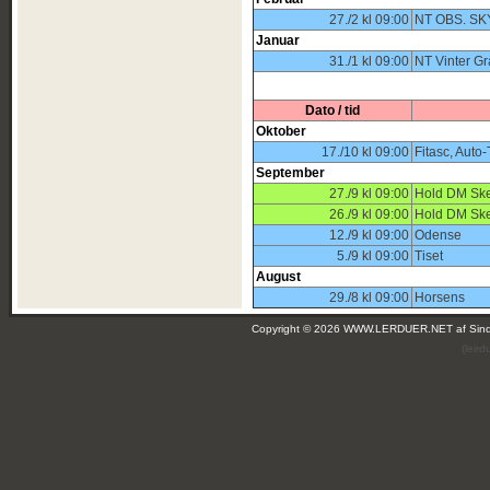
27./2 kl 09:00
NT OBS. S
Januar
31./1 kl 09:00
NT Vinter G
Dato / tid
Oktober
17./10 kl 09:00
Fitasc, Auto
September
27./9 kl 09:00
Hold DM Sk
26./9 kl 09:00
Hold DM Sk
12./9 kl 09:00
Odense
5./9 kl 09:00
Tiset
August
29./8 kl 09:00
Horsens
Copyright © 2026 WWW.LERDUER.NET af
Sin
(leir