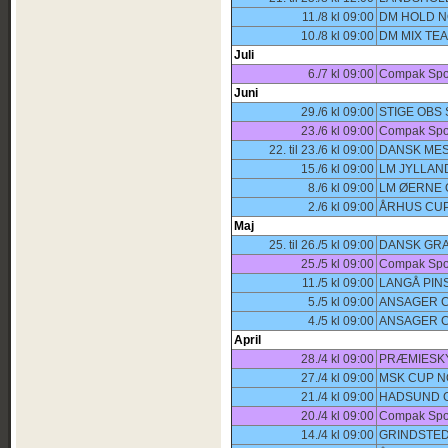
11./8 kl 09:00
DM HOLD N
10./8 kl 09:00
DM MIX TE
Juli
6./7 kl 09:00
Compak Spor
Juni
29./6 kl 09:00
STIGE OBS
23./6 kl 09:00
Compak Spor
22. til 23./6 kl 09:00
DANSK MES
15./6 kl 09:00
LM JYLLAN
8./6 kl 09:00
LM ØERNE
2./6 kl 09:00
ÅRHUS CUP
Maj
25. til 26./5 kl 09:00
DANSK GRA
25./5 kl 09:00
Compak Spor
11./5 kl 09:00
LANGÅ PIN
5./5 kl 09:00
ANSAGER C
4./5 kl 09:00
ANSAGER C
April
28./4 kl 09:00
PRÆMIESKYDN
27./4 kl 09:00
MSK CUP N
21./4 kl 09:00
HADSUND G
20./4 kl 09:00
Compak Spor
14./4 kl 09:00
GRINDSTED