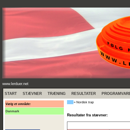
www.lerduer.net
START
STÆVNER
TRÆNING
RESULTATER
PROGRAMVAR
= Nordisk trap
Vælg et område:
Danmark
Resultater fra stævner: