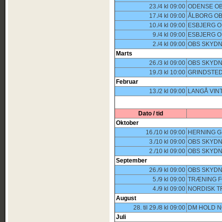
23./4 kl 09:00
ODENSE OB
17./4 kl 09:00
ÅLBORG OB
10./4 kl 09:00
ESBJERG O
9./4 kl 09:00
ESBJERG O
2./4 kl 09:00
OBS SKYDN
Marts
26./3 kl 09:00
OBS SKYDN
19./3 kl 10:00
GRINDSTE
Februar
13./2 kl 09:00
LANGÅ VINT
Dato / tid
Oktober
16./10 kl 09:00
HERNING G
3./10 kl 09:00
OBS SKYDN
2./10 kl 09:00
OBS SKYDN
September
26./9 kl 09:00
OBS SKYDN
5./9 kl 09:00
TRÆNING 
4./9 kl 09:00
NORDISK T
August
28. til 29./8 kl 09:00
DM HOLD N
Juli