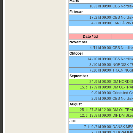
Marts
10./3 kl 09:00
OBS Nordisk
Februar
17./2 kl 09:00
OBS Nordisk
4./2 kl 09:00
LANGÅ VIN
Dato / tid
November
4./11 kl 09:00
OBS Nordisk
Oktober
14./10 kl 09:00
OBS Nordisk
8./10 kl 09:00
NORDISK TR
7./10 kl 09:00
TRÆNINGSL
September
24./9 kl 08:00
DM NORDIS
15. til 17./9 kl 09:00
DM OL-TRA
9./9 kl 09:00
Grindsted Gr
2./9 kl 09:00
OBS Nordisk
August
25. til 27./8 kl 12:00
DM OL-TRA
12. til 13./8 kl 09:00
DIF DM Skee
Juli
7. til 9./7 kl 09:00
DANSK MES
2./7 kl 09:00
NT KVALIF