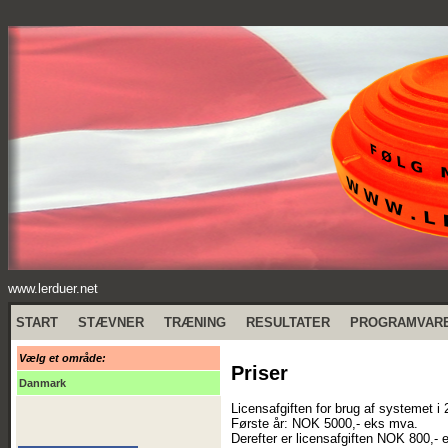
www.lerduer.net
START
STÆVNER
TRÆNING
RESULTATER
PROGRAMVAR
Vælg et område:
Priser
Danmark
Licensafgiften for brug af systemet i
Første år: NOK 5000,- eks mva.
Derefter er licensafgiften NOK 800,- 