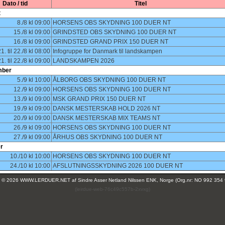
Dato / tid
Titel
t
8./8 kl 09:00
HORSENS OBS SKYDNING 100 DUER NT
15./8 kl 09:00
GRINDSTED OBS SKYDNING 100 DUER NT
16./8 kl 09:00
GRINDSTED GRAND PRIX 150 DUER NT
1. til 22./8 kl 08:00
Infogruppe for Danmark til landskampen
1. til 22./8 kl 09:00
LANDSKAMPEN 2026
mber
5./9 kl 10:00
ÅLBORG OBS SKYDNING 100 DUER NT
12./9 kl 09:00
HORSENS OBS SKYDNING 100 DUER NT
13./9 kl 09:00
MSK GRAND PRIX 150 DUER NT
19./9 kl 09:00
DANSK MESTERSKAB HOLD 2026 NT
20./9 kl 09:00
DANSK MESTERSKAB MIX TEAMS NT
26./9 kl 09:00
HORSENS OBS SKYDNING 100 DUER NT
27./9 kl 09:00
ÅRHUS OBS SKYDNING 100 DUER NT
r
10./10 kl 10:00
HORSENS OBS SKYDNING 100 DUER NT
24./10 kl 10:00
AFSLUTNINGSSKYDNING 2026 100 DUER NT
ht © 2026 WWW.LERDUER.NET af
Sindre Asser Netland Nilssen ENK, Norge (Org.nr: NO 992 354
(leirdue-web-76c49c557b-2xvxg)