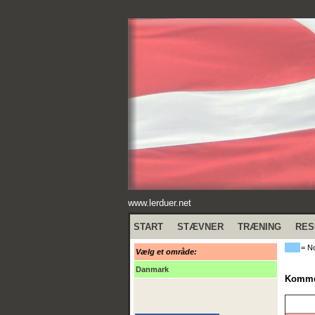
www.lerduer.net
START
STÆVNER
TRÆNING
RES
= No
Vælg et område:
Danmark
Kommen