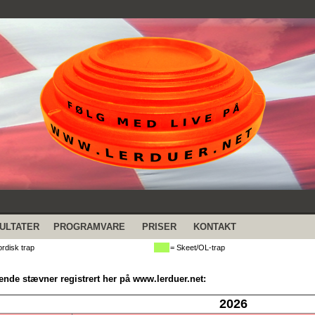
ULTATER
PROGRAMVARE
PRISER
KONTAKT
rdisk trap
= Skeet/OL-trap
de stævner registrert her på www.lerduer.net:
2026