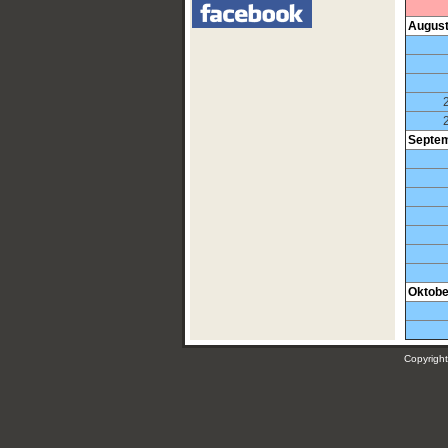
Augus
2
2
Septe
Oktobe
Copyrig