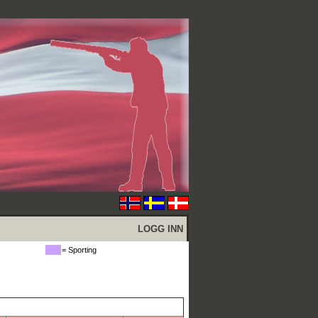
LOGG INN
= Sporting