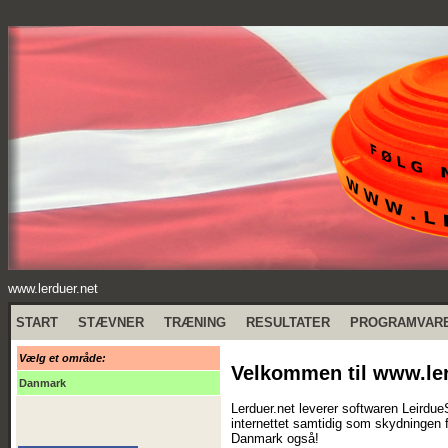
www.lerduer.net
START
STÆVNER
TRÆNING
RESULTATER
PROGRAMVAR
Vælg et område:
Velkommen til www.ler
Danmark
Lerduer.net leverer softwaren Leirdue
internettet samtidig som skydningen f
Danmark også!