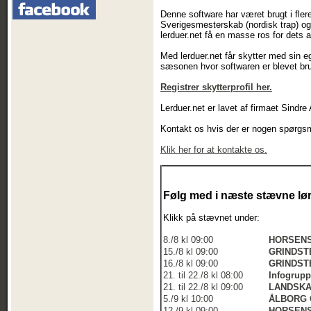
Denne software har været brugt i fler
Sverigesmesterskab (nordisk trap) og
lerduer.net få en masse ros for dets 
Med lerduer.net får skytter med sin ege
sæsonen hvor softwaren er blevet bru
Registrer skytterprofil her.
Lerduer.net er lavet af firmaet Sindr
Kontakt os hvis der er nogen spørgsmå
Klik her for at kontakte os.
Følg med i næste stævne lør
Klikk på stævnet under:
8./8 kl 09:00
HORSENS
15./8 kl 09:00
GRINDST
16./8 kl 09:00
GRINDST
21. til 22./8 kl 08:00
Infogrupp
21. til 22./8 kl 09:00
LANDSKA
5./9 kl 10:00
ÅLBORG 
12./9 kl 09:00
HORSENS