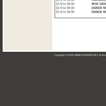
13./9 kl 09:00
MSK GRA
19./9 kl 09:00
DANSK M
20./9 kl 09:00
DANSK M
Copyright © 2026 WWW.LERDUER.NET af
Sin
(leir