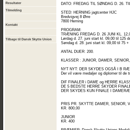
Resultater
DATO: FREDAG TIL SØNDAG D. 26. TIL
Tilmelding
STED: HERNING jagtcenter HJC
Bredvigvej 8 Ørre
7800 Herning
Kontakt
PROGRAM:
TRÆNING FREDAG D. 26 JUNI KL. 12,0
Lørdag d. 27. juni start kl. 09,00 til 125 d
Tilbage til Dansk Skytte Union
Søndag d. 28. juni start kl. 09,00 til 75 + 
ANTAL DUER: 200.
KLASSER : JUNIOR, DAMER, SENIOR, 
NYT NYT: DER SKYDES OGSÅ I B R
Der vil være medaljer og diplomer til de 
DIF FINALER i DAME og HERRE KLA
DE 5 BEDSTE HERRE SKYDER FINAL
DER SKYDES KUN FINALE I DAMERÆ
PRIS PR. SKYTTE DAMER, SENIOR, V5
KR. 800,00
JUNIOR
KR. 400
PRÆMIER: Dansk Skytte Unions Medaljer 