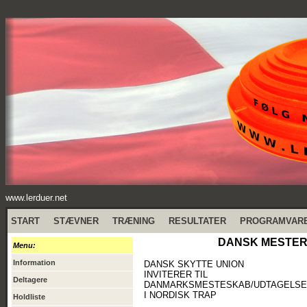
www.lerduer.net
START
STÆVNER
TRÆNING
RESULTATER
PROGRAMVAR
DANSK MESTERSK
Menu:
Information
DANSK SKYTTE UNION
INVITERER TIL
Deltagere
DANMARKSMESTESKAB/UDTAGELSES 
I NORDISK TRAP
Holdliste