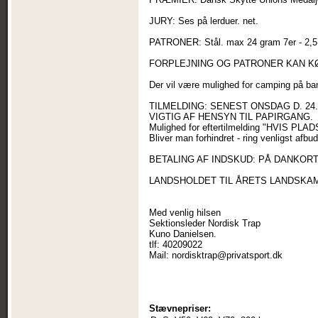
JURY: Ses på lerduer. net.
PATRONER: Stål. max 24 gram 7er - 2,
FORPLEJNING OG PATRONER KAN K
Der vil være mulighed for camping på
TILMELDING: SENEST ONSDAG D. 24.
VIGTIG AF HENSYN TIL PAPIRGANG.
Mulighed for eftertilmelding "HVIS P
Bliver man forhindret - ring venligst afbud
BETALING AF INDSKUD: PÅ DANKOR
LANDSHOLDET TIL ÅRETS LANDSK
Med venlig hilsen
Sektionsleder Nordisk Trap
Kuno Danielsen.
tlf: 40209022
Mail: nordisktrap@privatsport.dk
Stævnepriser: