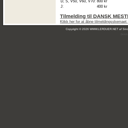
D, S, V50, V60, V70:
800 kr
J:
400 kr
Tilmelding til DANSK ME
Klikk her for at åbne tilmeldingsskemaet.
Copyright © 2026 WWW.LERDUER.NET af
Sin
(leir