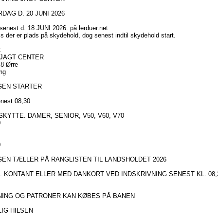
DAG D. 20 JUNI 2026
 senest d. 18 JUNI 2026. på lerduer.net
is der er plads på skydehold, dog senest indtil skydehold start.
:
 JAGT CENTER
 8 Ørre
ng
GEN STARTER
nest 08,30
SKYTTE. DAMER, SENIOR, V50, V60, V70
0
0
EN TÆLLER PÅ RANGLISTEN TIL LANDSHOLDET 2026
: KONTANT ELLER MED DANKORT VED INDSKRIVNING SENEST KL. 08,
NING OG PATRONER KAN KØBES PÅ BANEN
IG HILSEN