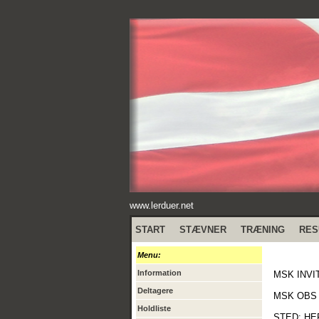
www.lerduer.net
START
STÆVNER
TRÆNING
RES
Menu:
Information
MSK INVI
Deltagere
MSK OBS 
Holdliste
STED: HE