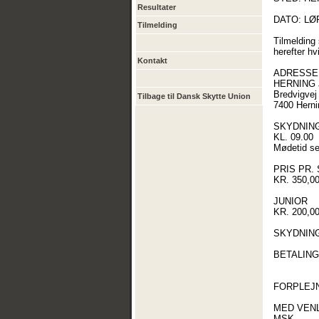
Resultater
DATO: LØR
Tilmelding
Tilmelding
herefter hv
Kontakt
ADRESSE
HERNING
Bredvigvej
Tilbage til Dansk Skytte Union
7400 Herni
SKYDNIN
KL. 09.00
Mødetid se
PRIS PR. 
KR. 350,0
JUNIOR
KR. 200,0
SKYDNING
BETALING
FORPLEJ
MED VENL
MSK