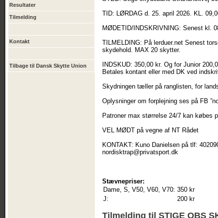
Resultater
TID: LØRDAG d. 25. april 2026. KL. 09,0
Tilmelding
MØDETID/INDSKRIVNING: Senest kl. 0
Kontakt
TILMELDING: På lerduer.net Senest torsdag
skydehold. MAX 20 skytter.
INDSKUD: 350,00 kr. Og for Junior 200,0
Tilbage til Dansk Skytte Union
Betales kontant eller med DK ved indskri
Skydningen tæller på ranglisten, for lan
Oplysninger om forplejning ses på FB ”n
Patroner max størrelse 24/7 kan købes 
VEL MØDT på vegne af NT Rådet
KONTAKT: Kuno Danielsen på tlf: 4020902
nordisktrap@privatsport.dk
Stævnepriser:
Dame, S, V50, V60, V70:
350 kr
J:
200 kr
Tilmelding til STIGE OBS