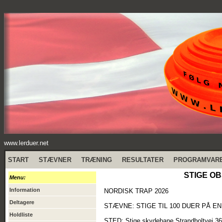
www.lerduer.net
START
STÆVNER
TRÆNING
RESULTATER
PROGRAMVAR
STIGE OB
Menu:
Information
NORDISK TRAP 2026
Deltagere
STÆVNE: STIGE TIL 100 DUER PÅ EN
Holdliste
STED: Stige skydebane Strandholtvej 3