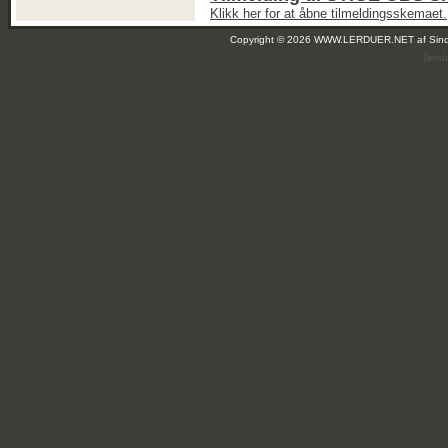
Klikk her for at åbne tilmeldingsskemaet.
Copyright © 2026 WWW.LERDUER.NET af
Sin
(leir