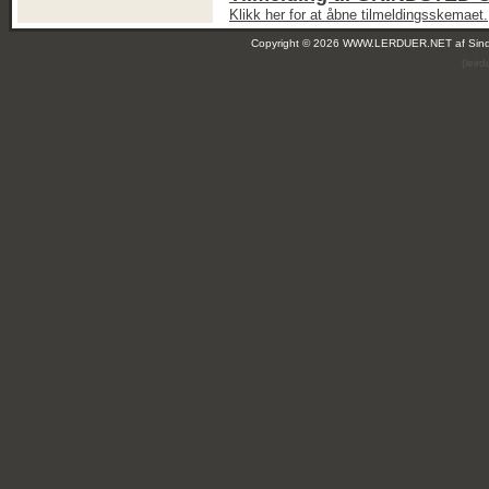
Klikk her for at åbne tilmeldingsskemaet.
Copyright © 2026 WWW.LERDUER.NET af
Sin
(leir