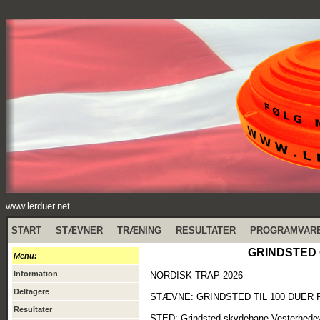
www.lerduer.net
START
STÆVNER
TRÆNING
RESULTATER
PROGRAMVAR
GRINDSTED O
Menu:
Information
NORDISK TRAP 2026
Deltagere
STÆVNE: GRINDSTED TIL 100 DUER 
Resultater
STED: Grindsted skydebane Vesterhedev