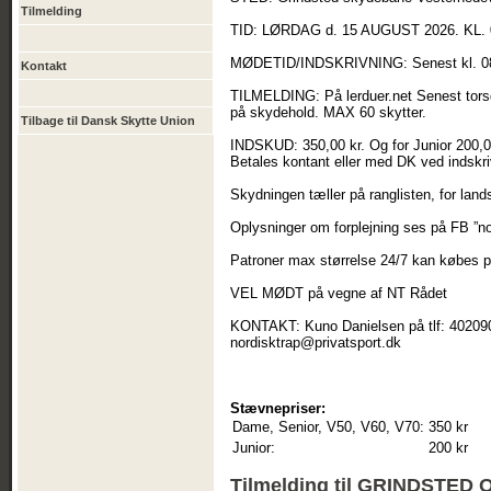
Tilmelding
TID: LØRDAG d. 15 AUGUST 2026. KL. 
MØDETID/INDSKRIVNING: Senest kl. 0
Kontakt
TILMELDING: På lerduer.net Senest torsd
på skydehold. MAX 60 skytter.
Tilbage til Dansk Skytte Union
INDSKUD: 350,00 kr. Og for Junior 200,0
Betales kontant eller med DK ved indskri
Skydningen tæller på ranglisten, for lan
Oplysninger om forplejning ses på FB ”n
Patroner max størrelse 24/7 kan købes 
VEL MØDT på vegne af NT Rådet
KONTAKT: Kuno Danielsen på tlf: 4020902
nordisktrap@privatsport.dk
Stævnepriser:
Dame, Senior, V50, V60, V70:
350 kr
Junior:
200 kr
Tilmelding til GRINDSTE