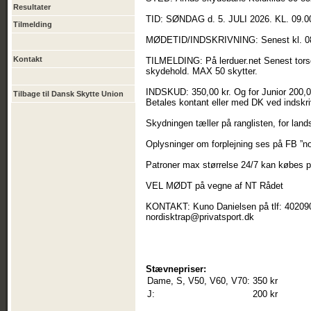
Resultater
TID: SØNDAG d. 5. JULI 2026. KL. 09.0
Tilmelding
MØDETID/INDSKRIVNING: Senest kl. 0
Kontakt
TILMELDING: På lerduer.net Senest torsda
skydehold. MAX 50 skytter.
INDSKUD: 350,00 kr. Og for Junior 200,0
Tilbage til Dansk Skytte Union
Betales kontant eller med DK ved indskri
Skydningen tæller på ranglisten, for lan
Oplysninger om forplejning ses på FB ”n
Patroner max størrelse 24/7 kan købes 
VEL MØDT på vegne af NT Rådet
KONTAKT: Kuno Danielsen på tlf: 4020902
nordisktrap@privatsport.dk
Stævnepriser:
Dame, S, V50, V60, V70:
350 kr
J:
200 kr