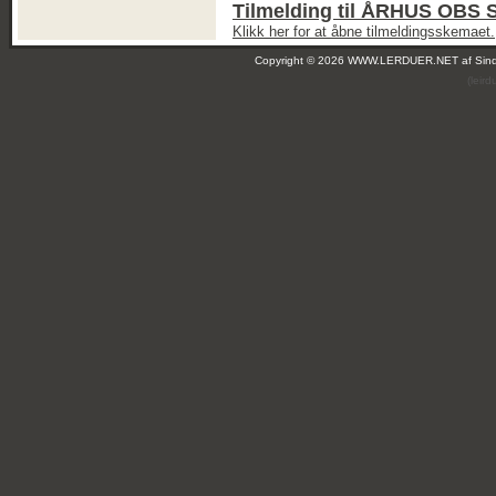
Tilmelding til ÅRHUS OB
Klikk her for at åbne tilmeldingsskemaet.
Copyright © 2026 WWW.LERDUER.NET af
Sin
(leir