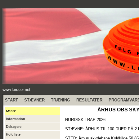
www.lerduer.net
START
STÆVNER
TRÆNING
RESULTATER
PROGRAMVAR
ÅRHUS OBS SKYD
Menu:
Information
NORDISK TRAP 2026
Deltagere
STÆVNE: ÅRHUS TIL 100 DUER PÅ 2
Holdliste
STED: Århus skydebane Koldkilde 50 85