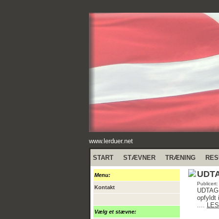
www.lerduer.net
START
STÆVNER
TRÆNING
RES
UDTA
Menu:
Publicert
Kontakt
UDTAGE
opfyldt
....
LES
Vælg et stævne: