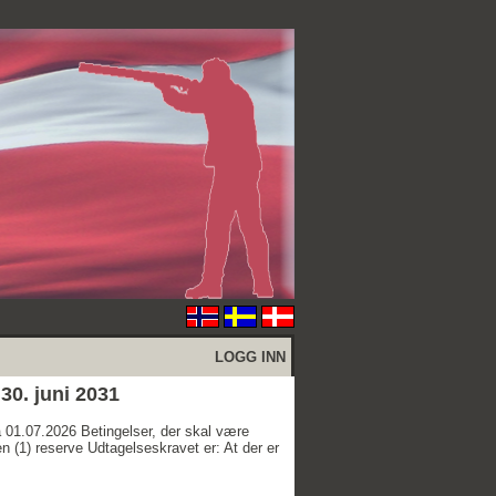
LOGG INN
0. juni 2031
07.2026 Betingelser, der skal være
en (1) reserve Udtagelseskravet er: At der er