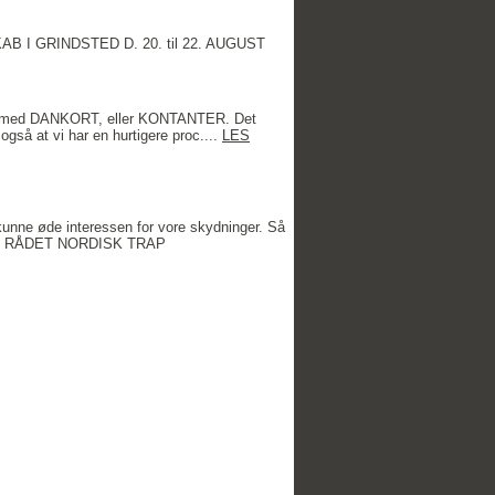
I GRINDSTED D. 20. til 22. AUGUST
ebyr med DANKORT, eller KONTANTER. Det
gså at vi har en hurtigere proc....
LES
kunne øde interessen for vore skydninger. Så
r. VH RÅDET NORDISK TRAP