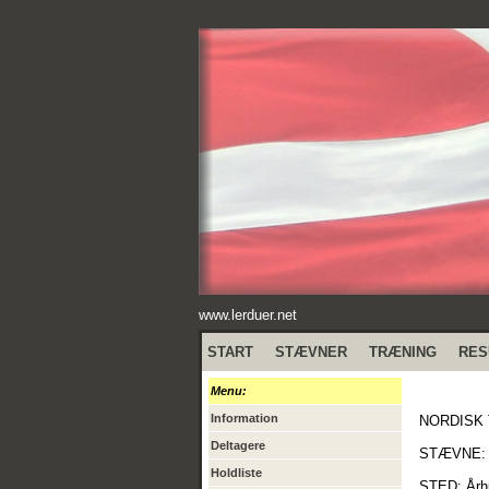
www.lerduer.net
START
STÆVNER
TRÆNING
RES
Menu:
Information
NORDISK 
Deltagere
STÆVNE: 
Holdliste
STED: Århu