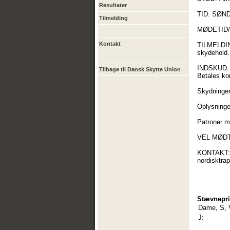
Resultater
TID: SØNDA
Tilmelding
MØDETID/I
Kontakt
TILMELDING
skydehold.
INDSKUD: 3
Tilbage til Dansk Skytte Union
Betales ko
Skydningen
Oplysninge
Patroner m
VEL MØDT 
KONTAKT: K
nordisktra
Stævnepri
Dame, S, 
J: