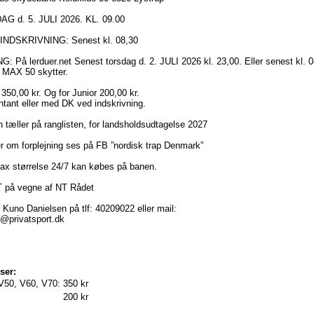
G d. 5. JULI 2026. KL. 09.00
NDSKRIVNING: Senest kl. 08,30
: På lerduer.net Senest torsdag d. 2. JULI 2026 kl. 23,00. Eller senest kl. 0
 MAX 50 skytter.
50,00 kr. Og for Junior 200,00 kr.
ntant eller med DK ved indskrivning.
 tæller på ranglisten, for landsholdsudtagelse 2027
r om forplejning ses på FB ”nordisk trap Denmark”
ax størrelse 24/7 kan købes på banen.
på vegne af NT Rådet
uno Danielsen på tlf: 40209022 eller mail:
p@privatsport.dk
ser:
V50, V60, V70:
350 kr
200 kr