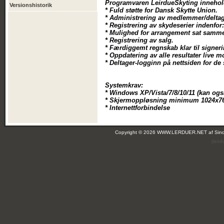
Programvaren LeirdueSkyting innehol
Versionshistorik
* Fuld støtte for Dansk Skytte Union.
* Administrering av medlemmer/deltag
* Registrering av skydeserier indenfor
* Mulighed for arrangement sat samm
* Registrering av salg.
* Færdiggemt regnskab klar til signeri
* Oppdatering av alle resultater live
* Deltager-logginn på nettsiden for de
Systemkrav:
* Windows XP/Vista/7/8/10/11 (kan ogs
* Skjermoppløsning minimum 1024x76
* Internettforbindelse
Copyright © 2026 WWW.LERDUER.NET af
Sin
(leir