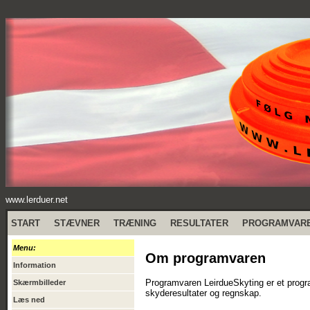
www.lerduer.net
START
STÆVNER
TRÆNING
RESULTATER
PROGRAMVAR
Menu:
Om programvaren
Information
Programvaren LeirdueSkyting er et program
Skærmbilleder
skyderesultater og regnskap.
Læs ned