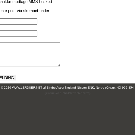
an ikke modtage MMS-besked.
 en e-post via skemaet under:
:
ht © 2026 WWW.LERDUER.NET af
Sindre Asser Netland Nilssen ENK, Norge (Org.nr: NO 992 354
(leirdue-web-76c49c557b-5zcqw)