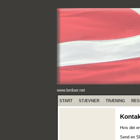
www.lerduer.net
START
STÆVNER
TRÆNING
RES
Kontak
Hvis det er
Send en SM