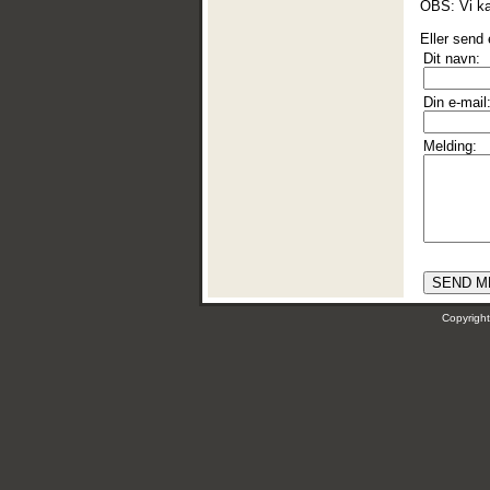
OBS: Vi k
Eller send
Dit navn:
Din e-mail
Melding:
Copyrig