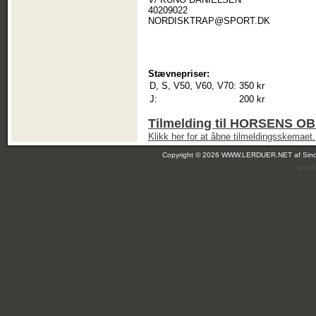
40209022
NORDISKTRAP@SPORT.DK
Stævnepriser:
D, S, V50, V60, V70:
350 kr
J:
200 kr
Tilmelding til HORSENS 
Klikk her for at åbne tilmeldingsskemaet.
Copyright © 2026 WWW.LERDUER.NET af
Sin
(leir