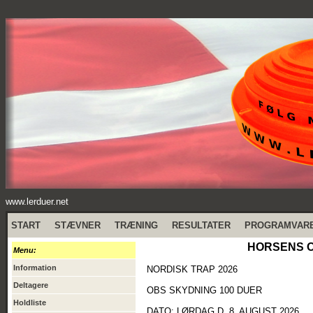
www.lerduer.net
START
STÆVNER
TRÆNING
RESULTATER
PROGRAMVAR
HORSENS OB
Menu:
Information
NORDISK TRAP 2026
Deltagere
OBS SKYDNING 100 DUER
Holdliste
DATO: LØRDAG D. 8. AUGUST 2026