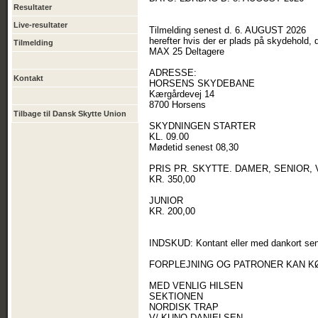
Resultater
Live-resultater
Tilmelding senest d. 6. AUGUST 2026
herefter hvis der er plads på skydehold, d
Tilmelding
MAX 25 Deltagere
ADRESSE:
Kontakt
HORSENS SKYDEBANE
Kærgårdevej 14
8700 Horsens
Tilbage til Dansk Skytte Union
SKYDNINGEN STARTER
KL. 09.00
Mødetid senest 08,30
PRIS PR. SKYTTE. DAMER, SENIOR, V
KR. 350,00
JUNIOR
KR. 200,00
INDSKUD: Kontant eller med dankort sen
FORPLEJNING OG PATRONER KAN K
MED VENLIG HILSEN
SEKTIONEN
NORDISK TRAP
V/ KUNO DANIELSEN