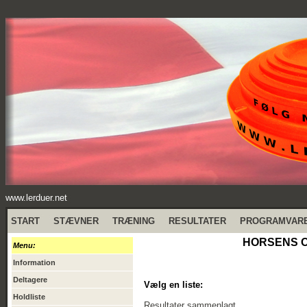
www.lerduer.net
START
STÆVNER
TRÆNING
RESULTATER
PROGRAMVAR
HORSENS OB
Menu:
Information
Deltagere
Vælg en liste:
Holdliste
Resultater sammenlagt