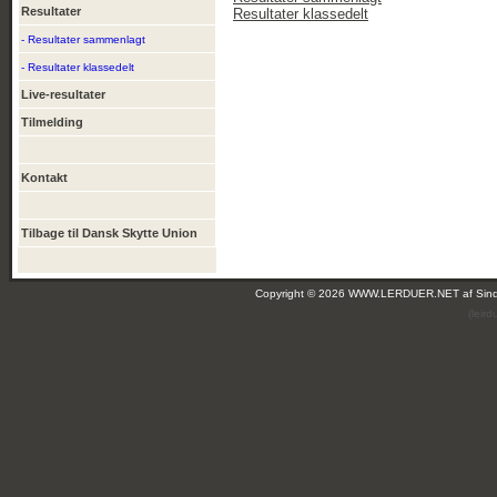
Resultater
Resultater klassedelt
- Resultater sammenlagt
- Resultater klassedelt
Live-resultater
Tilmelding
Kontakt
Tilbage til Dansk Skytte Union
Copyright © 2026 WWW.LERDUER.NET af
Sin
(leir