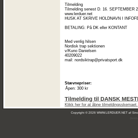
Tilmelding
Tilmelding senest D. 16. SEPTEMBER 20
www.lerduer.net
HUSK AT SKRIVE HOLDNAVN I INFOFE
BETALING: På DK eller KONTANT
Med venlig hilsen
Nordisk trap sektionen
v/Kuno Danielsen
40209022
mail: nordsiktrap@privatsport.dk
Stævnepriser:
Åpen:
300 kr
Tilmelding til DANSK ME
Klikk her for at åbne tilmeldingsskemaet.
Copyright © 2026 WWW.LERDUER.NET af
Sin
(leir