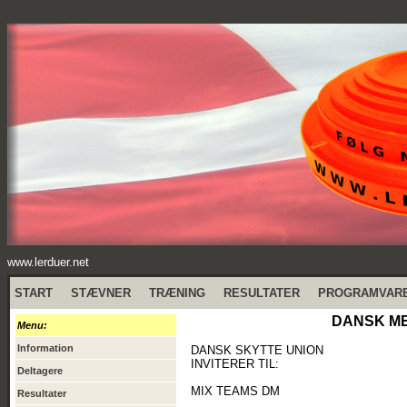
www.lerduer.net
START
STÆVNER
TRÆNING
RESULTATER
PROGRAMVAR
DANSK MES
Menu:
Information
DANSK SKYTTE UNION
INVITERER TIL:
Deltagere
MIX TEAMS DM
Resultater