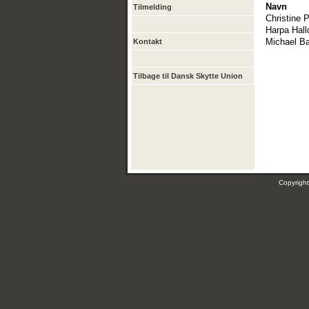
Navn
Tilmelding
Christine 
Harpa Halld
Michael B
Kontakt
Tilbage til Dansk Skytte Union
Copyrig