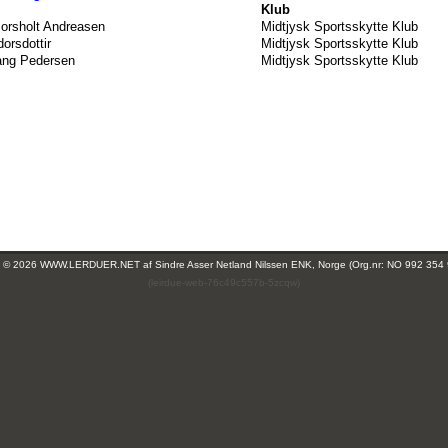
Klub
Porsholt Andreasen
Midtjysk Sportsskytte Klub
orsdottir
Midtjysk Sportsskytte Klub
ang Pedersen
Midtjysk Sportsskytte Klub
ht © 2026 WWW.LERDUER.NET af
Sindre Asser Netland Nilssen ENK, Norge (Org.nr: NO 992 354
(leirdue-web-76c49c557b-5zcqw)