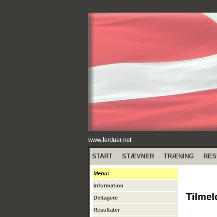
www.lerduer.net
START
STÆVNER
TRÆNING
RES
Menu:
Information
Tilmel
Deltagere
Resultater