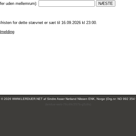
iffer uden mellemrum):
fristen for dette stævnet er sæt til 16.09.2026 kl 23:00.
ilmelding
ht © 2026 WWW.LERDUER.NET af
Sindre Asser Netland Nilssen ENK, Norge (Org.nr: NO 992 354
(leirdue-web-76c49c557b-g5z9s)