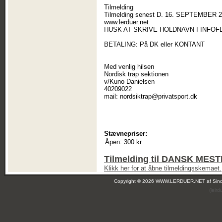
Tilmelding
Tilmelding senest D. 16. SEPTEMBER 20
www.lerduer.net
HUSK AT SKRIVE HOLDNAVN I INFOFE
BETALING: På DK eller KONTANT
Med venlig hilsen
Nordisk trap sektionen
v/Kuno Danielsen
40209022
mail: nordsiktrap@privatsport.dk
Stævnepriser:
Åpen:
300 kr
Tilmelding til DANSK ME
Klikk her for at åbne tilmeldingsskemaet.
Copyright © 2026 WWW.LERDUER.NET af
Sin
(leir