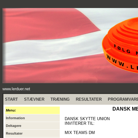
www.lerduer.net
START
STÆVNER
TRÆNING
RESULTATER
PROGRAMVAR
DANSK MES
Menu:
Information
DANSK SKYTTE UNION
INVITERER TIL:
Deltagere
MIX TEAMS DM
Resultater