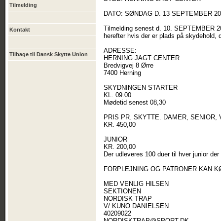
Tilmelding
DATO: SØNDAG D. 13 SEPTEMBER 20
Tilmelding senest d. 10. SEPTEMBER 2
Kontakt
herefter hvis der er plads på skydehold, d
ADRESSE:
Tilbage til Dansk Skytte Union
HERNING JAGT CENTER
Bredvigvej 8 Ørre
7400 Herning
SKYDNINGEN STARTER
KL. 09.00
Mødetid senest 08,30
PRIS PR. SKYTTE. DAMER, SENIOR, V
KR. 450,00
JUNIOR
KR. 200,00
Der udleveres 100 duer til hver junior der 
FORPLEJNING OG PATRONER KAN K
MED VENLIG HILSEN
SEKTIONEN
NORDISK TRAP
V/ KUNO DANIELSEN
40209022
NORDISKTRAP@SPORT.DK