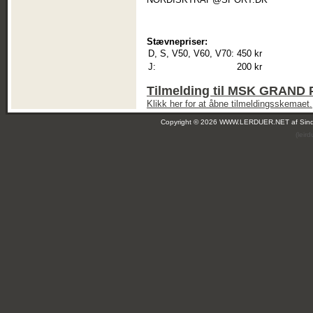
Stævnepriser:
D, S, V50, V60, V70:
450 kr
J:
200 kr
Tilmelding til MSK GRAND
Klikk her for at åbne tilmeldingsskemaet.
Copyright © 2026 WWW.LERDUER.NET af
Sin
(leir