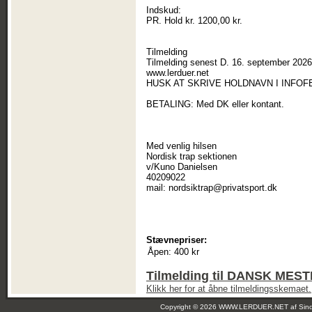
Indskud:
PR. Hold kr. 1200,00 kr.
Tilmelding
Tilmelding senest D. 16. september 2026 
www.lerduer.net
HUSK AT SKRIVE HOLDNAVN I INFOFE
BETALING: Med DK eller kontant.
Med venlig hilsen
Nordisk trap sektionen
v/Kuno Danielsen
40209022
mail: nordsiktrap@privatsport.dk
Stævnepriser:
Åpen:
400 kr
Tilmelding til DANSK ME
Klikk her for at åbne tilmeldingsskemaet.
Copyright © 2026 WWW.LERDUER.NET af
Sin