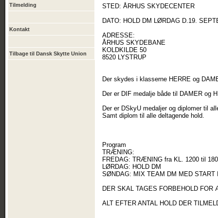
Tilmelding
STED: ÅRHUS SKYDECENTER
DATO: HOLD DM LØRDAG D.19. SEPT
Kontakt
ADRESSE:
ÅRHUS SKYDEBANE
KOLDKILDE 50
Tilbage til Dansk Skytte Union
8520 LYSTRUP
Der skydes i klasserne HERRE og DA
Der er DIF medalje både til DAMER o
Der er DSkyU medaljer og diplomer til al
Samt diplom til alle deltagende hold.
Program
TRÆNING:
FREDAG: TRÆNING fra KL. 1200 til 18
LØRDAG: HOLD DM
SØNDAG: MIX TEAM DM MED START K
DER SKAL TAGES FORBEHOLD FOR 
ALT EFTER ANTAL HOLD DER TILME