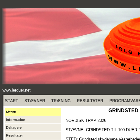
www.lerduer.net
START
STÆVNER
TRÆNING
RESULTATER
PROGRAMVAR
GRINDSTED O
Menu:
Information
NORDISK TRAP 2026
Deltagere
STÆVNE: GRINDSTED TIL 100 DUER 
Resultater
STED: Grindsted skydebane Vesterhedev