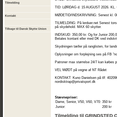
Tilmelding
TID: LØRDAG d. 15 AUGUST 2026. KL. 
MØDETID/INDSKRIVNING: Senest kl. 0
Kontakt
TILMELDING: På lerduer.net Senest torsd
på skydehold. MAX 60 skytter.
Tilbage til Dansk Skytte Union
INDSKUD: 350,00 kr. Og for Junior 200,0
Betales kontant eller med DK ved indskri
Skydningen tæller på ranglisten, for lan
Oplysninger om forplejning ses på FB ”n
Patroner max størrelse 24/7 kan købes 
VEL MØDT på vegne af NT Rådet
KONTAKT: Kuno Danielsen på tlf: 4020902
nordisktrap@privatsport.dk
Stævnepriser:
Dame, Senior, V50, V60, V70:
350 kr
Junior:
200 kr
Tilmelding til GRINDSTE