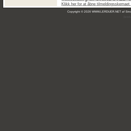
Klikk her for at åbne tilmeldingsskemaet.
Copyright © 2026 WWW.LERDUER.NET af
Sin
(leir