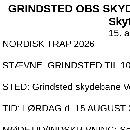
GRINDSTED OBS SKYDN
Sky
15. 
NORDISK TRAP 2026
STÆVNE: GRINDSTED TIL 10
STED: Grindsted skydebane V
TID: LØRDAG d. 15 AUGUST 2
MØDETID/INDSKRIVNING: Sene