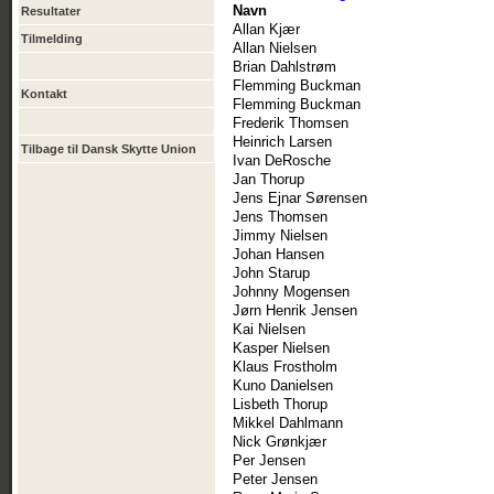
Navn
Resultater
Allan Kjær
Tilmelding
Allan Nielsen
Brian Dahlstrøm
Flemming Buckman
Kontakt
Flemming Buckman
Frederik Thomsen
Heinrich Larsen
Tilbage til Dansk Skytte Union
Ivan DeRosche
Jan Thorup
Jens Ejnar Sørensen
Jens Thomsen
Jimmy Nielsen
Johan Hansen
John Starup
Johnny Mogensen
Jørn Henrik Jensen
Kai Nielsen
Kasper Nielsen
Klaus Frostholm
Kuno Danielsen
Lisbeth Thorup
Mikkel Dahlmann
Nick Grønkjær
Per Jensen
Peter Jensen