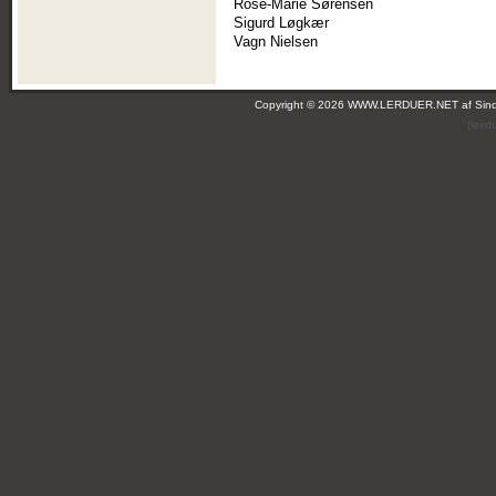
Rose-Marie Sørensen
Sigurd Løgkær
Vagn Nielsen
Copyright © 2026 WWW.LERDUER.NET af
Sin
(leir