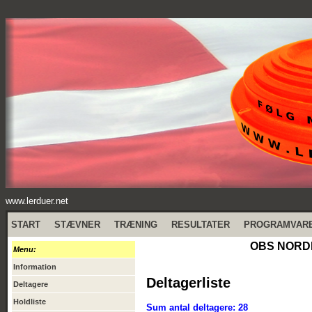
www.lerduer.net
START
STÆVNER
TRÆNING
RESULTATER
PROGRAMVAR
OBS NORDI
Menu:
Information
Deltagerliste
Deltagere
Holdliste
Sum antal deltagere: 28