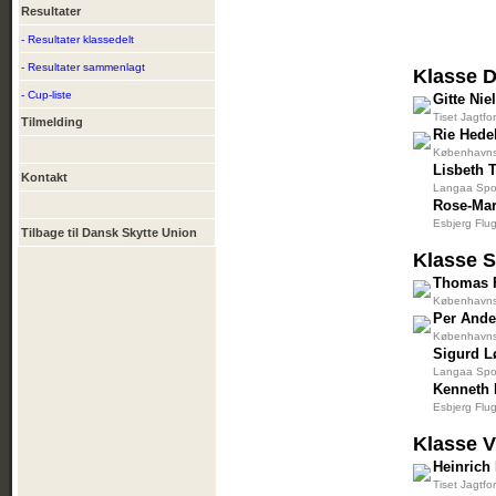
Resultater
- Resultater klassedelt
- Resultater sammenlagt
Klasse 
- Cup-liste
Gitte Nie
Tiset Jagtfo
Tilmelding
Rie Hede
Københavns 
Lisbeth 
Kontakt
Langaa Spor
Rose-Mar
Esbjerg Flu
Tilbage til Dansk Skytte Union
Klasse S
Thomas 
Københavns 
Per Ande
Københavns 
Sigurd 
Langaa Spor
Kenneth 
Esbjerg Flu
Klasse 
Heinrich
Tiset Jagtfo