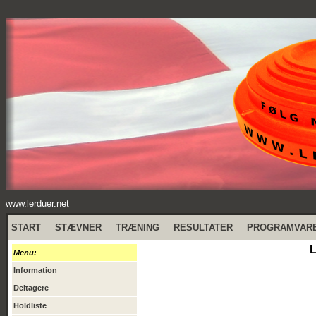
www.lerduer.net
START
STÆVNER
TRÆNING
RESULTATER
PROGRAMVAR
L
Menu:
Information
Deltagere
Holdliste