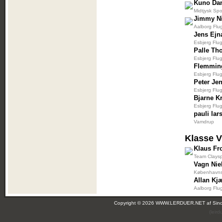
Kuno Dan
Midtjysk Spo
Jimmy Ni
Aalborg Flu
Jens Ejn
Esbjerg Flu
Palle T
Esbjerg Flu
Flemmin
Esbjerg Flu
Peter Je
Esbjerg Flu
Bjarne K
Esbjerg Flu
pauli lar
Vamdrup
Klasse 
Klaus Fr
Team Claysp
Vagn Nie
Københavns 
Allan Kj
Aalborg Flu
Copyright © 2026 WWW.LERDUER.NET af
Sin
(leir