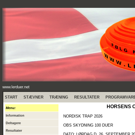
www.lerduer.net
START
STÆVNER
TRÆNING
RESULTATER
PROGRAMVAR
HORSENS OB
Menu:
Information
NORDISK TRAP 2026
Deltagere
OBS SKYDNING 100 DUER
Resultater
DATO: LØRDAG D. 26. SEPTEMBER 2