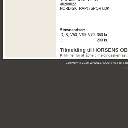
40209022
NORDISKTRAP@SPORT.DK
Stævnepriser:
D, S, V50, V60, V70:
350 kr
J:
200 kr
Tilmelding til HORSENS 
Klikk her for at åbne tilmeldingsskemaet.
Copyright © 2026 WWW.LERDUER.NET af
Sin
(leir