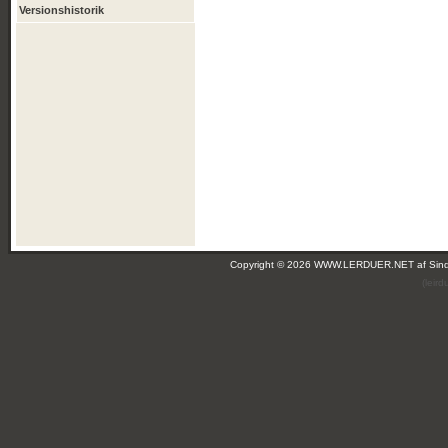
Versionshistorik
Copyright © 2026 WWW.LERDUER.NET af
Sin
(leir