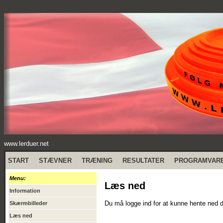
www.lerduer.net
START
STÆVNER
TRÆNING
RESULTATER
PROGRAMVAR
Menu:
Læs ned
Information
Du må logge ind for at kunne hente ned den
Skærmbilleder
Læs ned