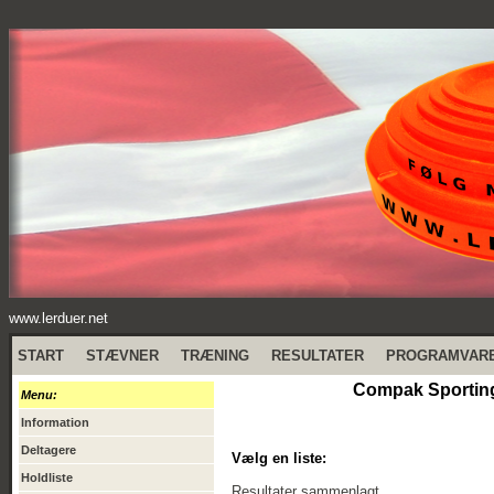
www.lerduer.net
START
STÆVNER
TRÆNING
RESULTATER
PROGRAMVAR
Compak Sporting
Menu:
Information
Deltagere
Vælg en liste:
Holdliste
Resultater sammenlagt