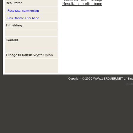
Resultater
Resultatliste efter bane
- Resultater sammenlagt
- Resultatliste efter bane
Tilmelding
Kontakt
Tilbage til Dansk Skytte Union
Copyright © 2026 WWW.LERDUER.NET af
Sin
(leir