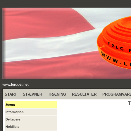
www.lerduer.net
START
STÆVNER
TRÆNING
RESULTATER
PROGRAMVAR
T
Menu:
Information
Deltagere
Holdliste