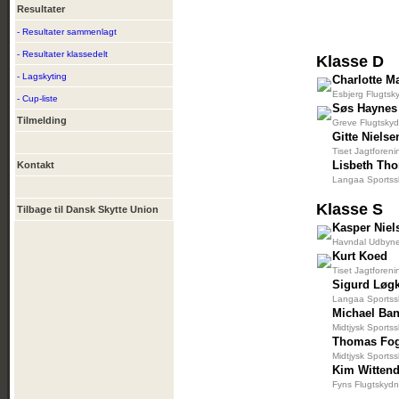
Resultater
- Resultater sammenlagt
- Resultater klassedelt
Klasse D
- Lagskyting
Charlotte M
Esbjerg Flugtsk
- Cup-liste
Søs Haynes
Tilmelding
Greve Flugtskyd
Gitte Nielse
Tiset Jagtforeni
Lisbeth Th
Kontakt
Langaa Sportssk
Klasse S
Tilbage til Dansk Skytte Union
Kasper Niel
Havndal Udbyne
Kurt Koed
Tiset Jagtforeni
Sigurd Løg
Langaa Sportssk
Michael Ba
Midtjysk Sportss
Thomas Fo
Midtjysk Sportss
Kim Wittend
Fyns Flugtskydn