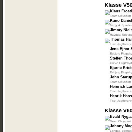
Klasse V5
Klaus Fros
Team Claysport 
Kuno Danie
Midtjysk Sportss
Jimmy Niel
Havndal Udbyne
Thomas Ha
Tiset Jagtforeni
Jens Ejnar
Esbjerg Flugtsk
Steffen Th
Greve Flugtskyd
Bjarne Kris
Esbjerg Flugtsk
John Staru
Team Claysport 
Heinrich La
Tiset Jagtforeni
Henrik Han
Tiset Jagtforeni
Klasse V6
Evald Nyga
Team Claysport 
Johnny Mo
Langaa Sportssk