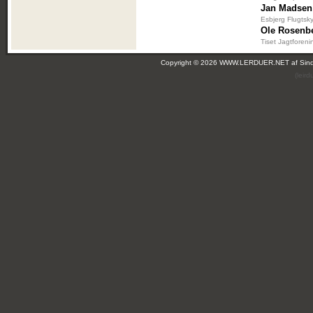
Jan Madsen
Esbjerg Flugtsk
Ole Rosenb
Tiset Jagtforeni
Copyright © 2026 WWW.LERDUER.NET af
Sin
(leir