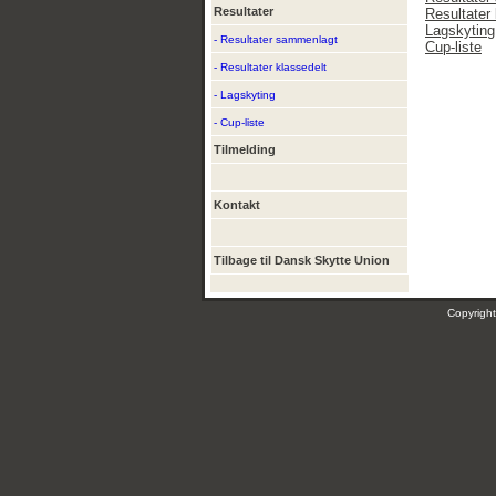
Resultater
Resultater 
Lagskyting
- Resultater sammenlagt
Cup-liste
- Resultater klassedelt
- Lagskyting
- Cup-liste
Tilmelding
Kontakt
Tilbage til Dansk Skytte Union
Copyrig