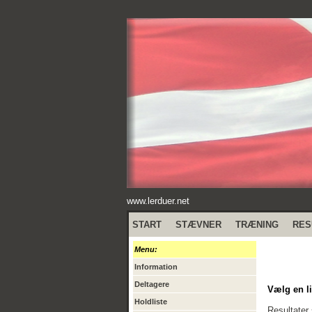
www.lerduer.net
START
STÆVNER
TRÆNING
RES
Menu:
Information
Deltagere
Vælg en li
Holdliste
Resultater