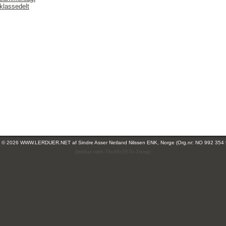
klassedelt
ht © 2026 WWW.LERDUER.NET af
Sindre Asser Netland Nilssen ENK, Norge (Org.nr: NO 992 354
(leirdue-web-76c49c557b-2xvxg)