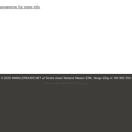
rangørerne for mere info
.
ht © 2026 WWW.LERDUER.NET af
Sindre Asser Netland Nilssen ENK, Norge (Org.nr: NO 992 354
(leirdue-web-76c49c557b-2xvxg)