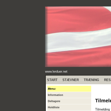
www.lerduer.net
START
STÆVNER
TRÆNING
RES
Menu:
Information
Tilmel
Deltagere
Holdliste
Tilmelding 