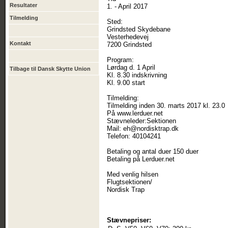
Resultater
1. - April 2017
Tilmelding
Sted:
Grindsted Skydebane
Vesterhedevej
Kontakt
7200 Grindsted
Program:
Lørdag d. 1 April
Tilbage til Dansk Skytte Union
Kl. 8.30 indskrivning
Kl. 9.00 start
Tilmelding:
Tilmelding inden 30. marts 2017 kl. 23.0
På www.lerduer.net
Stævneleder:Sektionen
Mail: eh@nordisktrap.dk
Telefon: 40104241
Betaling og antal duer 150 duer
Betaling på Lerduer.net
Med venlig hilsen
Flugtsektionen/
Nordisk Trap
Stævnepriser: