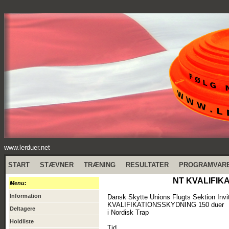
www.lerduer.net
START
STÆVNER
TRÆNING
RESULTATER
PROGRAMVAR
NT KVALIFIKA
Menu:
Information
Dansk Skytte Unions Flugts Sektion Invite
KVALIFIKATIONSSKYDNING 150 duer
Deltagere
i Nordisk Trap
Holdliste
Tid