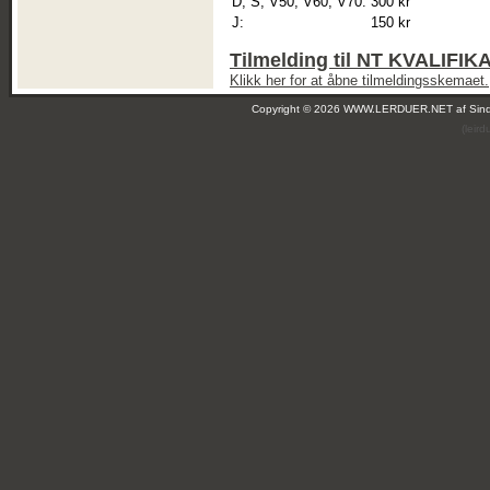
D, S, V50, V60, V70:
300 kr
J:
150 kr
Tilmelding til NT KVALIF
Klikk her for at åbne tilmeldingsskemaet.
Copyright © 2026 WWW.LERDUER.NET af
Sin
(leir