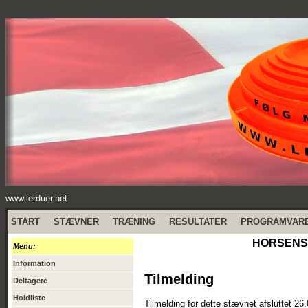
www.lerduer.net
START
STÆVNER
TRÆNING
RESULTATER
PROGRAMVAR
HORSENS 
Menu:
Information
Tilmelding
Deltagere
Holdliste
Tilmelding for dette stævnet afsluttet 26