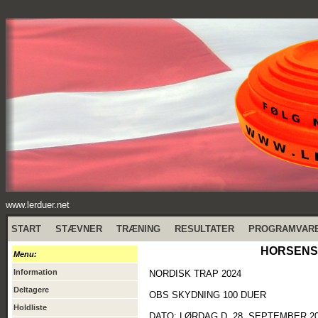
www.lerduer.net
START
STÆVNER
TRÆNING
RESULTATER
PROGRAMVAR
HORSENS 
Menu:
Information
NORDISK TRAP 2024
Deltagere
OBS SKYDNING 100 DUER
Holdliste
DATO: LØRDAG D. 28. SEPTEMBER 2