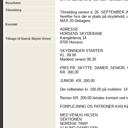
Resultater
Tilmelding
Tilmelding senest d. 26. SEPTEMBER 2
herefter hvis der er plads på skydehold, d
MAX 20 Deltagere
Kontakt
ADRESSE:
HORSENS SKYDEBANE
Kærgårdevej 14
Tilbage til Dansk Skytte Union
8700 Horsens
SKYDNINGEN STARTER
KL. 09.00
Mødetid senest 08,30
PRIS PR. SKYTTE. DAMER, SENIOR, V
KR. 300,00
JUNIOR: KR. 200,00
Der indbetales kr. 100,00 på mobilenr. 147
Resten KR. 200,00 betales kontant ved i
FORPLEJNING OG PATRONER KAN K
MED VENLIG HILSEN
SEKTIONEN
NORDISK TRAP
V/ KUNO DANIELSEN