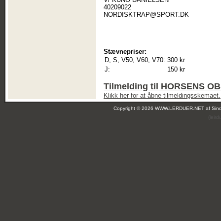
40209022
NORDISKTRAP@SPORT.DK
Stævnepriser:
D, S, V50, V60, V70:
300 kr
J:
150 kr
Tilmelding til HORSENS 
Klikk her for at åbne tilmeldingsskemaet.
Copyright © 2026 WWW.LERDUER.NET af
Sin
(leir