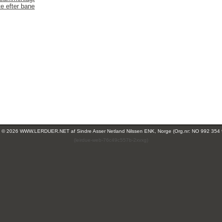
te efter bane
ht © 2026 WWW.LERDUER.NET af
Sindre Asser Netland Nilssen ENK, Norge (Org.nr: NO 992 354
(leirdue-web-76c49c557b-2xvxg)