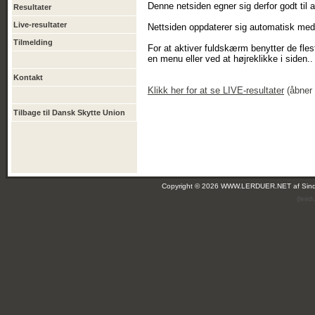
Denne netsiden egner sig derfor godt til 
Resultater
Live-resultater
Nettsiden oppdaterer sig automatisk med e
Tilmelding
For at aktiver fuldskærm benytter de fles
en menu eller ved at højreklikke i siden..
Kontakt
Klikk
her
for at se LIVE-resultater
(åbner 
Tilbage til Dansk Skytte Union
Copyright © 2026 WWW.LERDUER.NET af
Sin
(leir