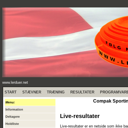
www.lerduer.net
START
STÆVNER
TRÆNING
RESULTATER
PROGRAMVAR
Compak Sporting
Menu:
Information
Live-resultater
Deltagere
Holdliste
Live-resultater er en netside som ikke b