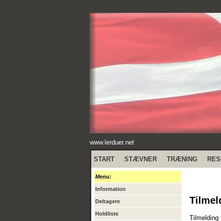
www.lerduer.net
START
STÆVNER
TRÆNING
RES
Menu:
Information
Tilmel
Deltagere
Holdliste
Tilmelding 