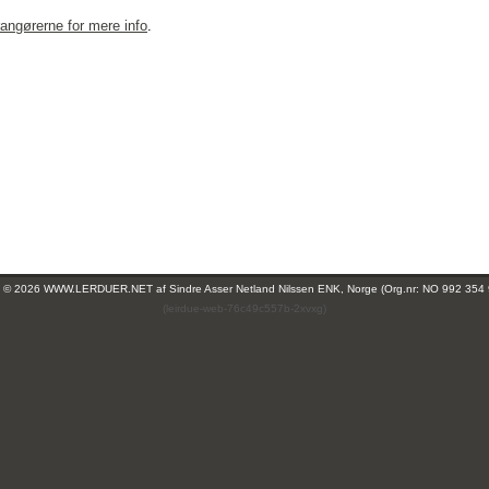
rangørerne for mere info
.
ht © 2026 WWW.LERDUER.NET af
Sindre Asser Netland Nilssen ENK, Norge (Org.nr: NO 992 354
(leirdue-web-76c49c557b-2xvxg)