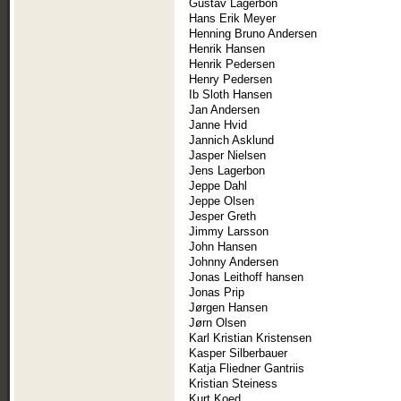
Gustav Lagerbon
Hans Erik Meyer
Henning Bruno Andersen
Henrik Hansen
Henrik Pedersen
Henry Pedersen
Ib Sloth Hansen
Jan Andersen
Janne Hvid
Jannich Asklund
Jasper Nielsen
Jens Lagerbon
Jeppe Dahl
Jeppe Olsen
Jesper Greth
Jimmy Larsson
John Hansen
Johnny Andersen
Jonas Leithoff hansen
Jonas Prip
Jørgen Hansen
Jørn Olsen
Karl Kristian Kristensen
Kasper Silberbauer
Katja Fliedner Gantriis
Kristian Steiness
Kurt Koed