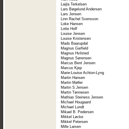
Laijla Terkelsen
Lars Bøgelund Andersen
Lars Jensen
Linn Rachel Svensson
Loke Hansen
Lotte Hoff
Louise Jensen
Louise Kristensen
Mads Baarupdal
Magnus Garfield
Magnus Hvilsted
Magnus Sørensen
Marcus Bent Jensen
Marcus Kjep
Marie-Louise Achton-Lyng
Martin Hansen
Martin Møller
Martin S.Jensen
Martin Tønnesen
Mathias Steiness Jensen
Michael Hougaard
Michael Lundt
Mikael B. Pedersen
Mikkel Løcke
Mikkel Petersen
Mille Larsen