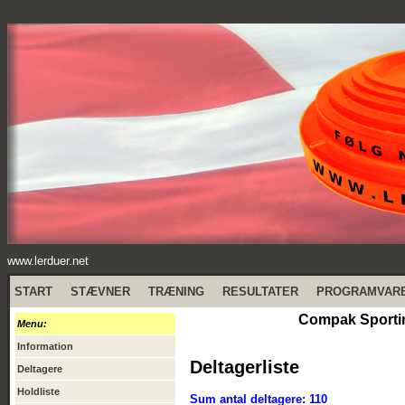
www.lerduer.net
START
STÆVNER
TRÆNING
RESULTATER
PROGRAMVAR
Compak Sportin
Menu:
Information
Deltagerliste
Deltagere
Holdliste
Sum antal deltagere: 110