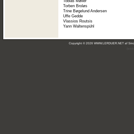
Tobias Møller
Torben Broløs
Trine Bøgelund Andersen
Uffe Gedde
Vlassios Routsis
Yann Waltenspühl
Copyright © 2026 WWW.LERDUER.NET af
Sin
(leir