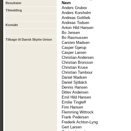
Navn
Resultater
Anders Grubov
Tilmelding
Anders Korsholm
Andreas Gottlieb
Andreas Todsen
Kontakt
Anton Hild Hansen
Bo Jensen
Bo Rasmussen
Tilbage til Dansk Skytte Union
Carsten Madsen
Casper Gjørup
Casper Larsen
Christian Andersen
Christian Brorsson
Christian Kruse
Christian Tambour
Daniel Madsen
Daniel Sjöbäck
Dennis Hansen
Ditlev Andersen
Emil Hild Hansen
Emilie Tingleff
Finn Hansen
Flemming Wittrock
Frank Pedersen
Frederik Achton-Lyng
Gert Larsen