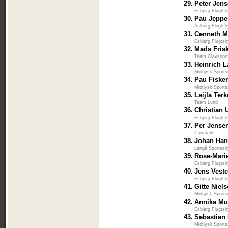
29.
Peter Jen
Esbjerg Flugtsk
30.
Pau Jeppe
Aalborg Flugtsk
31.
Cenneth M
Esbjerg Flugtsk
32.
Mads Fris
Team Claysport
33.
Heinrich L
Midtjysk Sports
34.
Pau Fiske
Midtjysk Sports
35.
Laijla Ter
Team Lund
36.
Christian U
Esbjerg Flugtsk
37.
Per Jense
Danmark
38.
Johan Ha
Langå Sportssk
39.
Rose-Mari
Esbjerg Flugtsk
40.
Jens Vest
Esbjerg Flugtsk
41.
Gitte Niel
Midtjysk Sports
42.
Annika M
Esbjerg Flugtsk
43.
Sebastian
Midtjysk Sports