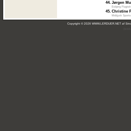
44.
Jørgen Mu
Esbjerg Flugtsk
45.
Christine 
Midtjysk Sports
Copyright © 2026 WWW.LERDUER.NET af
Sin
(leir