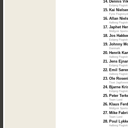
14.
Dennis Vi
Esbjerg Flugtsk
15.
Kai Nielse
Fyns Flugtskyd
16.
Allan Niel
Aalborg Flugtsk
17.
Japhet He
Midtjysk Sports
18.
Jos Hakke
Esbjerg Flugtsk
19.
Johnny M
Danmark
20.
Henrik Ka
Aalborg Flugtsk
21.
Jens Ejna
Esbjerg Flugtsk
22.
Emil Søre
Aalborg Flugtsk
23.
Ole Rosen
Tiset Jagtforen
24.
Bjarne Kri
Esbjerg Flugtsk
25.
Peter Terk
Team Lund
26.
Klaus Fer
Midtjysk Sports
27.
Mike Fabri
Team Lund
28.
Poul Lykk
Aalborg Flugtsk