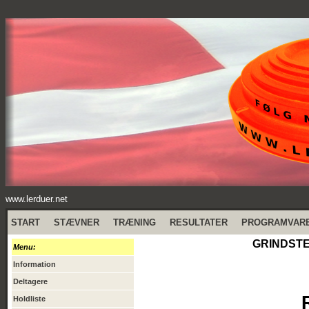
www.lerduer.net
START
STÆVNER
TRÆNING
RESULTATER
PROGRAMVAR
GRINDSTED
Menu:
Information
Deltagere
Holdliste