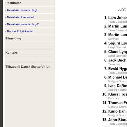
Resultater
Jury:
- Resultater sammenlagt
- Resultater klassedelt
1.
Lars Joha
Team Claysport
- Resultater sammenlagt2
2.
Martin Lu
Team Claysport
- Runde 111 til kassen
3.
Martin La
Tilmelding
Danmark
4.
Sigurd Lø
Langå Sportssk
5.
Claus Lyn
Kontakt
Langå Sportssk
6.
Jack Buch
Team Lund
Tilbage til Dansk Skytte Union
7.
Evald Nyg
Team Claysport
8.
Michael B
Midtjysk Sports
9.
Ivan DeRo
Aalborg Flugtsk
10.
Klaus Fro
Danmark
11.
Thomas F
Midtjysk Sports
12.
Kuno Dani
Midtjysk Sports
13.
John Star
Team Claysport