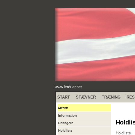
www.lerduer.net
START
STÆVNER
TRÆNING
RES
Menu:
Information
Holdli
Deltagere
Holdliste
Holdliste