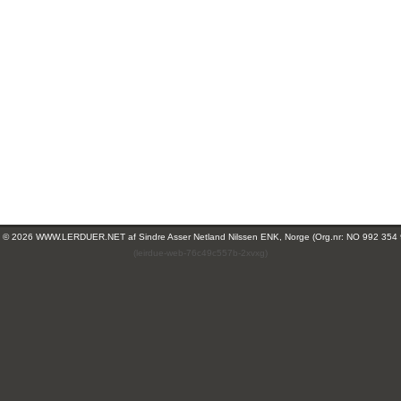
ht © 2026 WWW.LERDUER.NET af
Sindre Asser Netland Nilssen ENK, Norge (Org.nr: NO 992 354
(leirdue-web-76c49c557b-2xvxg)