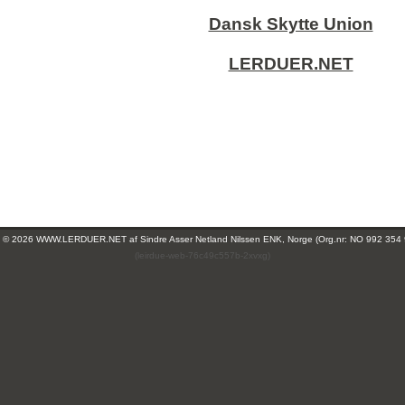
Dansk Skytte Union
LERDUER.NET
ht © 2026 WWW.LERDUER.NET af
Sindre Asser Netland Nilssen ENK, Norge (Org.nr: NO 992 354
(leirdue-web-76c49c557b-2xvxg)