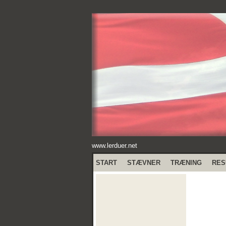
www.lerduer.net
START
STÆVNER
TRÆNING
RES