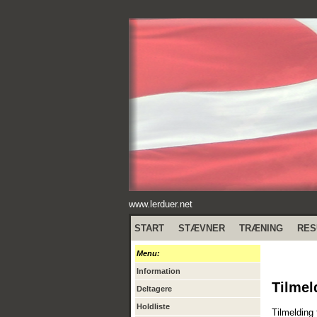
www.lerduer.net
START
STÆVNER
TRÆNING
RES
Menu:
Information
Tilmel
Deltagere
Holdliste
Tilmelding 