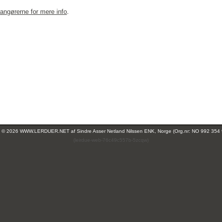
rangørerne for mere info
.
ht © 2026 WWW.LERDUER.NET af
Sindre Asser Netland Nilssen ENK, Norge (Org.nr: NO 992 354
(leirdue-web-76c49c557b-5zcqw)