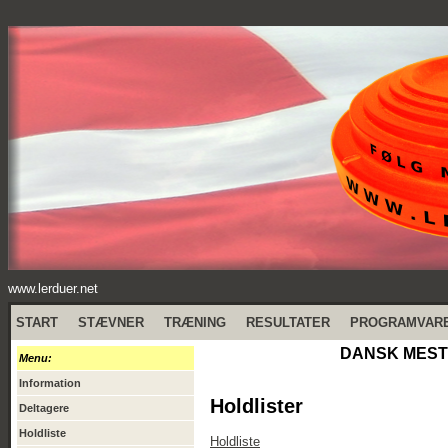
www.lerduer.net
START
STÆVNER
TRÆNING
RESULTATER
PROGRAMVAR
DANSK MESTE
Menu:
Information
Holdlister
Deltagere
Holdliste
Holdliste