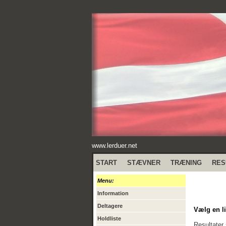
www.lerduer.net
START
STÆVNER
TRÆNING
RES
Menu:
Information
Deltagere
Vælg en li
Holdliste
Resultater