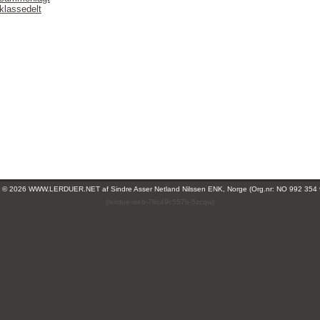
klassedelt
ht © 2026 WWW.LERDUER.NET af
Sindre Asser Netland Nilssen ENK, Norge (Org.nr: NO 992 354
(leirdue-web-76c49c557b-5zcqw)