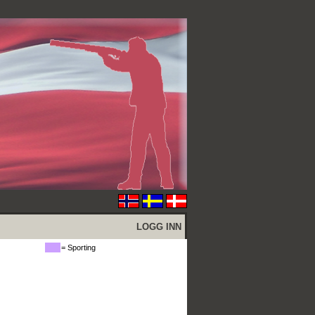
LOGG INN
= Sporting