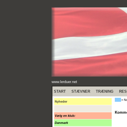
www.lerduer.net
START
STÆVNER
TRÆNING
RES
= No
Nyheder
Kommen
Vælg en klub:
Danmark