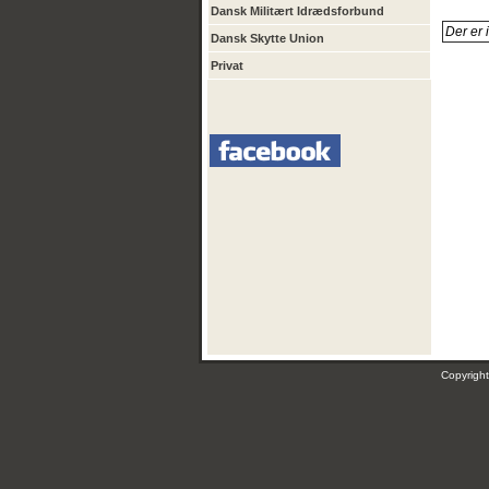
Dansk Militært Idrædsforbund
Der er 
Dansk Skytte Union
Privat
Copyrig