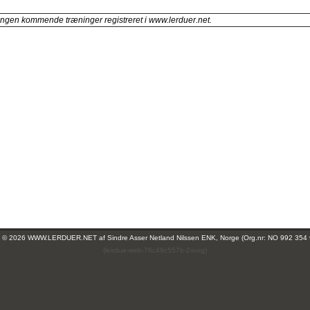
ingen kommende træninger registreret i www.lerduer.net.
ht © 2026 WWW.LERDUER.NET af
Sindre Asser Netland Nilssen ENK, Norge (Org.nr: NO 992 354
(leirdue-web-76c49c557b-2xvxg)