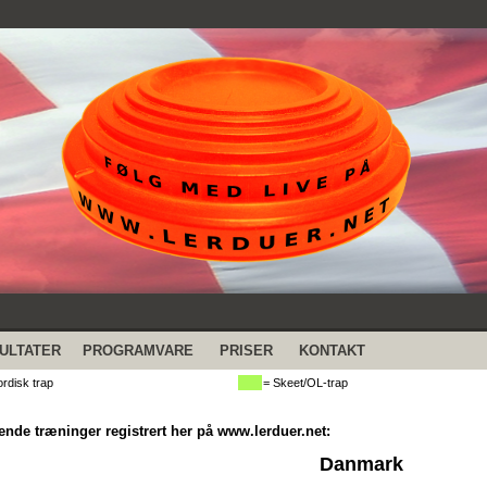
ULTATER
PROGRAMVARE
PRISER
KONTAKT
rdisk trap
= Skeet/OL-trap
de træninger registrert her på www.lerduer.net:
Danmark