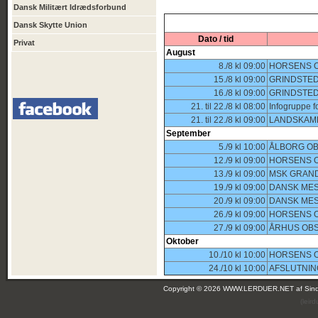
Dansk Militært Idrædsforbund
Dansk Skytte Union
Dato / tid
Privat
August
8./8 kl 09:00
HORSENS O
15./8 kl 09:00
GRINDSTED
16./8 kl 09:00
GRINDSTED
21. til 22./8 kl 08:00
Infogruppe f
21. til 22./8 kl 09:00
LANDSKAM
September
5./9 kl 10:00
ÅLBORG OB
12./9 kl 09:00
HORSENS O
13./9 kl 09:00
MSK GRAND
19./9 kl 09:00
DANSK MES
20./9 kl 09:00
DANSK MES
26./9 kl 09:00
HORSENS O
27./9 kl 09:00
ÅRHUS OBS
Oktober
10./10 kl 10:00
HORSENS O
24./10 kl 10:00
AFSLUTNIN
Copyright © 2026 WWW.LERDUER.NET af
Sin
(leir