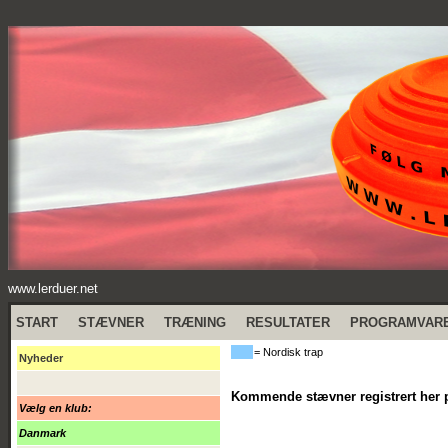
www.lerduer.net
START
STÆVNER
TRÆNING
RESULTATER
PROGRAMVAR
= Nordisk trap
Nyheder
Kommende stævner registrert her 
Vælg en klub:
Danmark