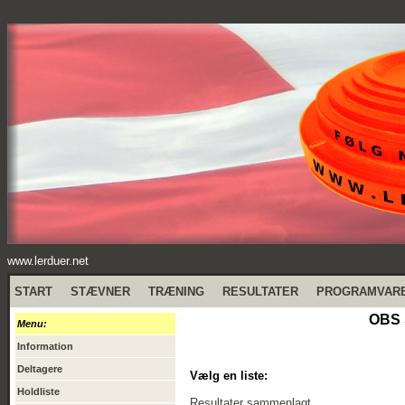
www.lerduer.net
START
STÆVNER
TRÆNING
RESULTATER
PROGRAMVAR
OBS 
Menu:
Information
Deltagere
Vælg en liste:
Holdliste
Resultater sammenlagt