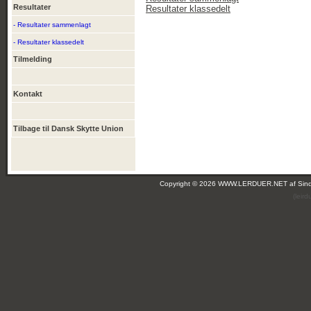
Resultater
Resultater klassedelt
- Resultater sammenlagt
- Resultater klassedelt
Tilmelding
Kontakt
Tilbage til Dansk Skytte Union
Copyright © 2026 WWW.LERDUER.NET af
Sin
(leir