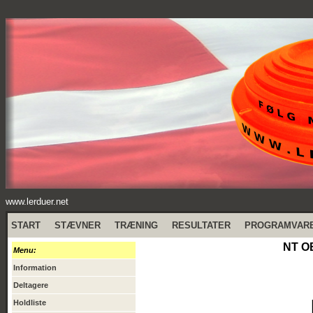
www.lerduer.net
START
STÆVNER
TRÆNING
RESULTATER
PROGRAMVAR
NT O
Menu:
Information
Deltagere
Holdliste