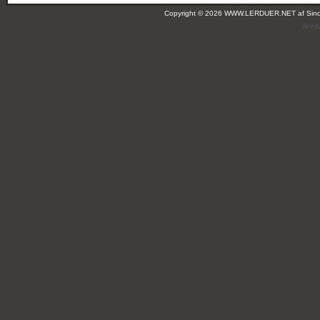
Copyright © 2026 WWW.LERDUER.NET af
Sin
(leir