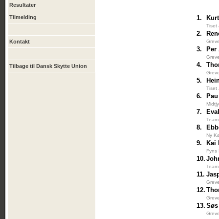
Resultater
Tilmelding
1.
Kur
Tiset
2.
Ren
Kontakt
Greve
3.
Per
Greve
4.
Tho
Tilbage til Dansk Skytte Union
Greve
5.
Hei
Tiset
6.
Pau
Midtj
7.
Eva
Team 
8.
Ebb
Ny Kø
9.
Kai 
Fyns 
10.
Joh
Team 
11.
Jas
Greve
12.
Tho
Greve
13.
Søs
Greve